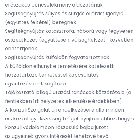
erőszakos bűncselekmény áldozatának
Segítségnyújtás súlyos és sürgős ellátást igénylő
(együttes feltétel) betegnek
Segítségnyújtás katasztrófa, háború vagy fegyveres
összeütközés (együttesen: válsághelyzet) közvetlen
érintettjének
Segítségnyújtás külföldön fogvatartottnak
A külföldön elhunyt eltemetésére kötelezett
hozzátartozó temetéssel kapcsolatos
ügyintézésének segítése
Tájékoztató jellegű utazási tanácsok közzététele (a
fentiekben írt helyzetek elkerülése érdekében)
A Konzuli Szolgálat a rendelkezésére álló minden
eszközzel igyekszik segítséget nyújtani ahhoz, hogy a
konzuli védelemben részesülő bajba jutott
az ügyeinek gyors intézését lehetővé tevő