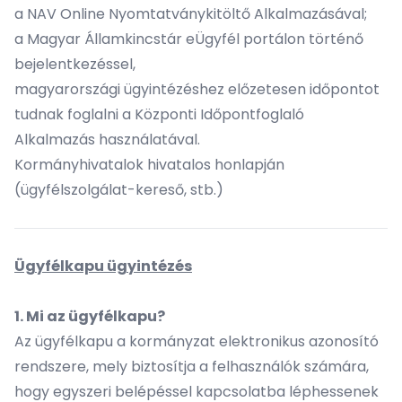
a
NAV Online Nyomtatványkitöltő Alkalmazásával
;
a
Magyar Államkincstár eÜgyfél
portálon történő
bejelentkezéssel,
magyarországi ügyintézéshez előzetesen időpontot
tudnak foglalni a
Központi Időpontfoglaló
Alkalmazás
használatával.
Kormányhivatalok
hivatalos honlapján
(ügyfélszolgálat-kereső, stb.)
Ügyfélkapu ügyintézés
1. Mi az ügyfélkapu?
Az ügyfélkapu a kormányzat elektronikus azonosító
rendszere, mely biztosítja a felhasználók számára,
hogy egyszeri belépéssel kapcsolatba léphessenek