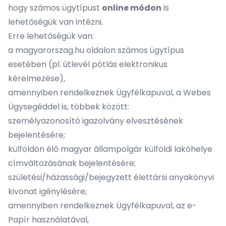
hogy számos ügytípust
online módon
is
lehetőségük van intézni.
Erre lehetőségük van:
a
magyarorszag.hu
oldalon számos ügytípus
esetében (pl. útlevél pótlás elektronikus
kérelmezése),
amennyiben rendelkeznek Ügyfélkapuval, a
Webes
Ügysegéddel
is, többek között:
személyazonosító igazolvány elvesztésének
bejelentésére;
külföldön élő magyar állampolgár külföldi lakóhelye
címváltozásának bejelentésére;
születési/házassági/bejegyzett élettársi anyakönyvi
kivonat igénylésére;
amennyiben rendelkeznek Ügyfélkapuval, az
e-
Papír
használatával,