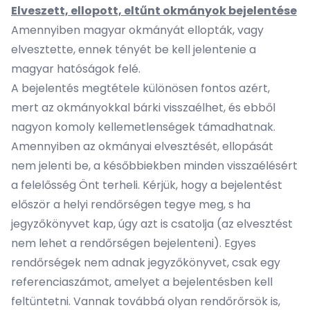
Elveszett, ellopott, eltűnt okmányok bejelentése
Amennyiben magyar okmányát ellopták, vagy
elvesztette, ennek tényét be kell jelentenie a
magyar hatóságok felé.
A bejelentés megtétele különösen fontos azért,
mert az okmányokkal bárki visszaélhet, és ebből
nagyon komoly kellemetlenségek támadhatnak.
Amennyiben az okmányai elvesztését, ellopását
nem jelenti be, a későbbiekben minden visszaélésért
a felelősség Önt terheli. Kérjük, hogy a bejelentést
először a helyi rendőrségen tegye meg, s ha
jegyzőkönyvet kap, úgy azt is csatolja (az elvesztést
nem lehet a rendőrségen bejelenteni). Egyes
rendőrségek nem adnak jegyzőkönyvet, csak egy
referenciaszámot, amelyet a bejelentésben kell
feltüntetni. Vannak továbbá olyan rendőrőrsök is,