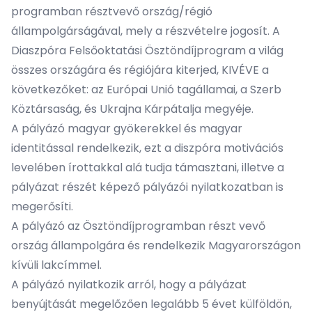
programban résztvevő ország/régió
állampolgárságával, mely a részvételre jogosít. A
Diaszpóra Felsőoktatási Ösztöndíjprogram a világ
összes országára és régiójára kiterjed, KIVÉVE a
következőket: az Európai Unió tagállamai, a Szerb
Köztársaság, és Ukrajna Kárpátalja megyéje.
A pályázó magyar gyökerekkel és magyar
identitással rendelkezik, ezt a diszpóra motivációs
levelében írottakkal alá tudja támasztani, illetve a
pályázat részét képező pályázói nyilatkozatban is
megerősíti.
A pályázó az Ösztöndíjprogramban részt vevő
ország állampolgára és rendelkezik Magyarországon
kívüli lakcímmel.
A pályázó nyilatkozik arról, hogy a pályázat
benyújtását megelőzően legalább 5 évet külföldön,