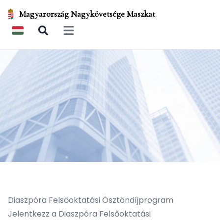
Magyarország Nagykövetsége Maszkat
Open main menu
Diaszpóra Felsőoktatási Ösztöndíjprogram
Jelentkezz a Diaszpóra Felsőoktatási