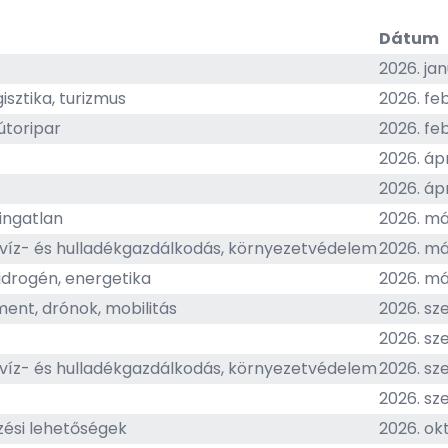
Dátum
2026. ja
isztika, turizmus
2026. fe
útoripar
2026. fe
2026. ápri
2026. ápr
 ingatlan
2026. máj
 víz- és hulladékgazdálkodás, környezetvédelem
2026. máj
hidrogén, energetika
2026. má
ent, drónok, mobilitás
2026. sz
2026. sz
 víz- és hulladékgazdálkodás, környezetvédelem
2026. sz
2026. sz
zési lehetőségek
2026. ok