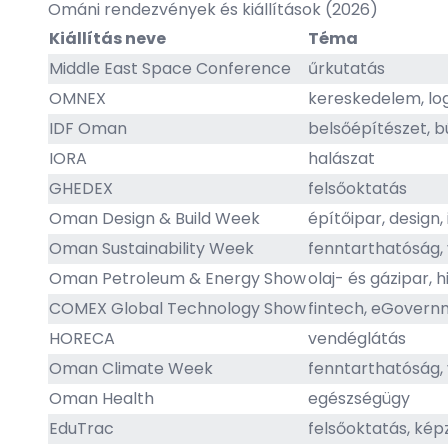
Ománi rendezvények és kiállítások (2026)
Kiállítás neve
Téma
Middle East Space Conference
űrkutatás
OMNEX
kereskedelem, log
IDF Oman
belsőépítészet, b
IORA
halászat
GHEDEX
felsőoktatás
Oman Design & Build Week
építőipar, design,
Oman Sustainability Week
fenntarthatóság,
Oman Petroleum & Energy Show
olaj- és gázipar, 
COMEX Global Technology Show
fintech, eGovernm
HORECA
vendéglátás
Oman Climate Week
fenntarthatóság,
Oman Health
egészségügy
EduTrac
felsőoktatás, kép